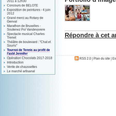
2011 à 12h30
Concours de BELOTE
Exposition de peintures - 4 juin
2012
Grand merci au Rotary de
Genval
Marathon de Bruxelles -
Soutenez Pol Vandevyvere
Répondre à cet ar
Spectacle musical Charles
Trenet
Théâtre de boulevard : "Chat et
Souris"
Tournoi de Tennis au profit de
l’asbl Jennifer
Opération Chocolats 2017-2018
RSS 2.0
|
Plan du site
|
Es
Introduction
Vente de chaussettes
Le marché artisanal