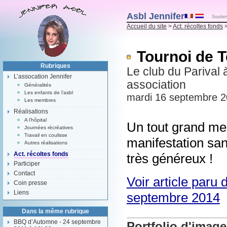
Asbl Jennifer
Soutien
Accueil du site
>
Act. récoltes fonds
>
Tournoi de T
Rubriques
Le club du Parival 
L’assocation Jennifer
association
Généralités
Les enfants de l’asbl
mardi 16 septembre 2
Les membres
Réalisations
A l’hôpital
Un tout grand me
Journées récréatives
Travail en coulisse
manifestation sans
Autres réalisations
Act. récoltes fonds
très généreux !
Participer
Contact
Voir article paru
Coin presse
Liens
septembre 2014
Dans la même rubrique
BBQ d’Automne - 24 septembre
Portfolio d'imag