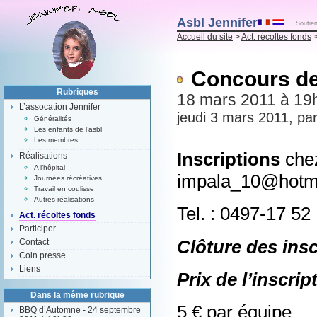
Asbl Jennifer
Soutien
Accueil du site
>
Act. récoltes fonds
>
Concours d
Rubriques
18 mars 2011 à 19
L’assocation Jennifer
jeudi 3 mars 2011, pa
Généralités
Les enfants de l’asbl
Les membres
Inscriptions
chez
Réalisations
A l’hôpital
impala_10@hotm
Journées récréatives
Travail en coulisse
Autres réalisations
Tel. : 0497-17 52
Act. récoltes fonds
Participer
Clôture des insc
Contact
Coin presse
Liens
Prix de l’inscrip
Dans la même rubrique
5 € par équipe
BBQ d’Automne - 24 septembre