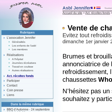
Asbl Jennifer
Soutien
Accueil du site
>
Act. récoltes fonds
>
Vente de ch
Rubriques
Evitez tout refroi
L’assocation Jennifer
dimanche 1er janvier 
Généralités
Les enfants de l’asbl
Les membres
Brumes et brouil
Réalisations
A l’hôpital
annonciatrice de l
Journées récréatives
Travail en coulisse
refroidissement, 
Autres réalisations
Act. récoltes fonds
chaussettes
Who
Participer
Contact
N’hésitez pas un 
Coin presse
Liens
souhaitez y partic
Dans la même rubrique
BBQ d’Automne - 24 septembre