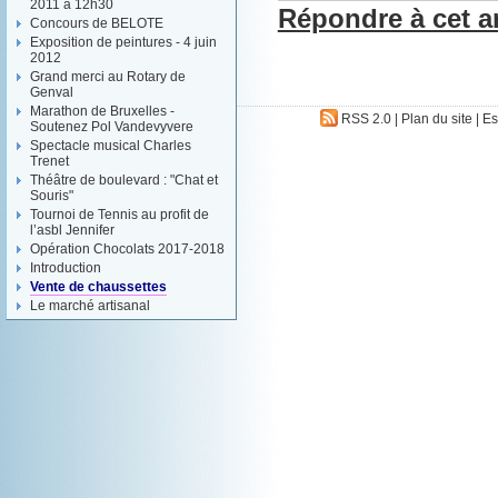
2011 à 12h30
Répondre à cet ar
Concours de BELOTE
Exposition de peintures - 4 juin
2012
Grand merci au Rotary de
Genval
Marathon de Bruxelles -
RSS 2.0
|
Plan du site
|
Es
Soutenez Pol Vandevyvere
Spectacle musical Charles
Trenet
Théâtre de boulevard : "Chat et
Souris"
Tournoi de Tennis au profit de
l’asbl Jennifer
Opération Chocolats 2017-2018
Introduction
Vente de chaussettes
Le marché artisanal