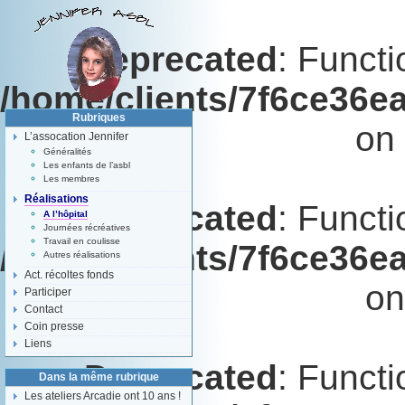
Deprecated
: Functi
/home/clients/7f6ce36e
Rubriques
on 
L’assocation Jennifer
Généralités
Les enfants de l’asbl
Les membres
Réalisations
Deprecated
: Functi
A l’hôpital
Journées récréatives
Travail en coulisse
/home/clients/7f6ce36e
Autres réalisations
Act. récoltes fonds
on
Participer
Contact
Coin presse
Liens
Deprecated
: Functi
Dans la même rubrique
Les ateliers Arcadie ont 10 ans !