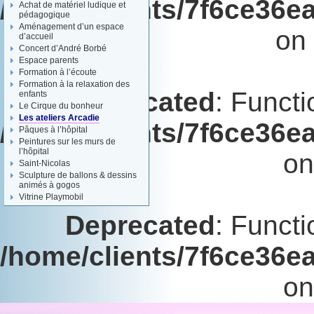
/home/clients/7f6ce36e
Achat de matériel ludique et
pédagogique
Aménagement d’un espace
on 
d’accueil
Concert d’André Borbé
Espace parents
Formation à l’écoute
Formation à la relaxation des
Deprecated
: Functi
enfants
Le Cirque du bonheur
Les ateliers Arcadie
/home/clients/7f6ce36e
Pâques à l’hôpital
Peintures sur les murs de
l’hôpital
on
Saint-Nicolas
Sculpture de ballons & dessins
animés à gogos
Vitrine Playmobil
Deprecated
: Functi
/home/clients/7f6ce36e
on