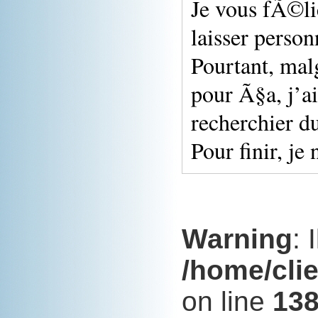
Je vous fÃ©li
laisser person
Pourtant, mal
pour Ã§a, j’a
recherchier du
Pour finir, je
Warning
: 
/home/cli
on line
13