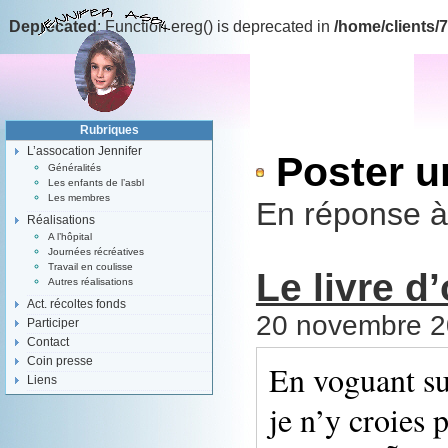
Deprecated
: Function ereg() is deprecated in
/home/clients/
Rubriques
L’assocation Jennifer
Poster 
Généralités
Les enfants de l’asbl
Les membres
En réponse à
Réalisations
A l’hôpital
Journées récréatives
Travail en coulisse
Le livre d’
Autres réalisations
Act. récoltes fonds
20 novembre 20
Participer
Contact
Coin presse
En voguant su
Liens
je n’y croies 