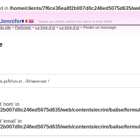
ed in
/home/clients/7f6ce36ea8f2b007d0c246ed5075d635/web/
Jennifer
Soutien aux enfants atteints d'un cancer et à leur famille
du site
>
Participer
>
Le livre d’or
>
Le livre d’or
> Poster un message
e
air, prÃ©cis et ...Ã©mouvant !
et 'nom' in
f2b007d0c246ed5075d635/web/contents/ecrire/balise/formu
t 'email' in
f2b007d0c246ed5075d635/web/contents/ecrire/balise/formu