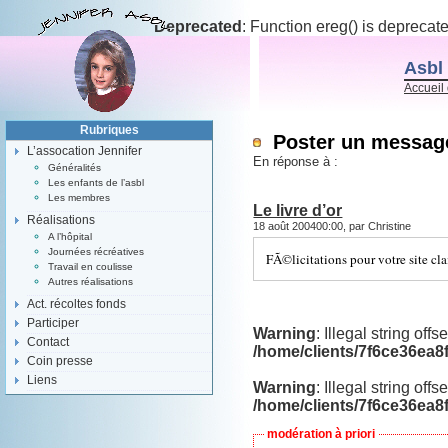
Deprecated
: Function ereg() is deprecat
Asbl 
Accueil 
Rubriques
Poster un messag
L’assocation Jennifer
En réponse à :
Généralités
Les enfants de l’asbl
Les membres
Le livre d’or
Réalisations
18 août 200400:00, par Christine
A l’hôpital
Journées récréatives
FÃ©licitations pour votre site cl
Travail en coulisse
Autres réalisations
Act. récoltes fonds
Participer
Warning
: Illegal string offs
Contact
/home/clients/7f6ce36ea8
Coin presse
Liens
Warning
: Illegal string offse
/home/clients/7f6ce36ea8
modération à priori