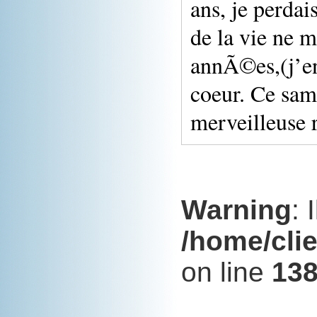
ans, je perda
de la vie ne 
annÃ©es,(j’en
coeur. Ce same
merveilleuse r
Warning
: 
/home/cli
on line
13