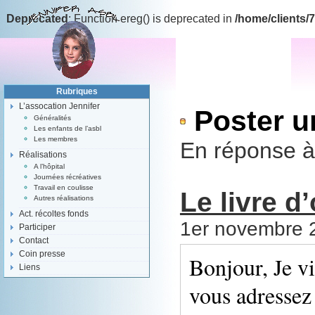
Deprecated
: Function ereg() is deprecated in
/home/clients/
Rubriques
L’assocation Jennifer
Poster 
Généralités
Les enfants de l’asbl
Les membres
En réponse à
Réalisations
A l’hôpital
Journées récréatives
Travail en coulisse
Le livre d’
Autres réalisations
Act. récoltes fonds
1er novembre 
Participer
Contact
Coin presse
Bonjour, Je vi
Liens
vous adressez