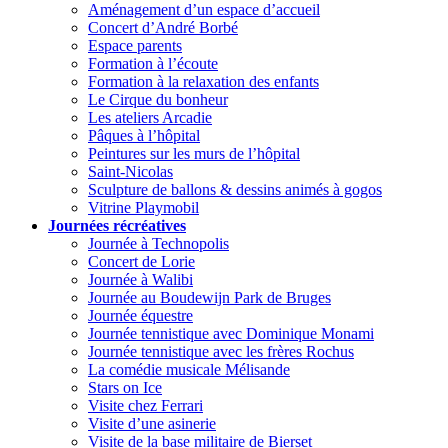
Aménagement d’un espace d’accueil
Concert d’André Borbé
Espace parents
Formation à l’écoute
Formation à la relaxation des enfants
Le Cirque du bonheur
Les ateliers Arcadie
Pâques à l’hôpital
Peintures sur les murs de l’hôpital
Saint-Nicolas
Sculpture de ballons & dessins animés à gogos
Vitrine Playmobil
Journées récréatives
Journée à Technopolis
Concert de Lorie
Journée à Walibi
Journée au Boudewijn Park de Bruges
Journée équestre
Journée tennistique avec Dominique Monami
Journée tennistique avec les frères Rochus
La comédie musicale Mélisande
Stars on Ice
Visite chez Ferrari
Visite d’une asinerie
Visite de la base militaire de Bierset