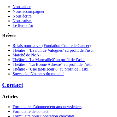
Nous aider
Nous accompagner
Nous écrire
Nous suivre
Le livre d’or
Brèves
Relais pour la vie (Fondation Contre le Cancer)
Théâtre - ’La nuit de Valognes’ au profit de l’asbl
Marché de NoÃ« l
Théâtre - ’La Marmailleâ’ au profit de l’asbl
Théâtre - "La Bonne Adresse" au profit de l’asbl
Théâtre - ’Une table pour 6’ au profit de l’asbl
Spectacle ’Nuances du monde’
Contact
Articles
Formulaire d’abonnement aux newsletters
Formulaire de contact
Formulaire pour l’opération chocolats