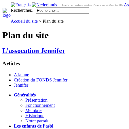
As
Soutien aux enfants atteints d'un cancer et à leur famille
Rechercher...
Accueil du site
> Plan du site
Plan du site
L’assocation Jennifer
Articles
A la une
Création du FONDS Jennifer
Jennifer
Généralités
Présentation
Fonctionnement
Membres
Historique
Notre parrain
Les enfants de l’asbl