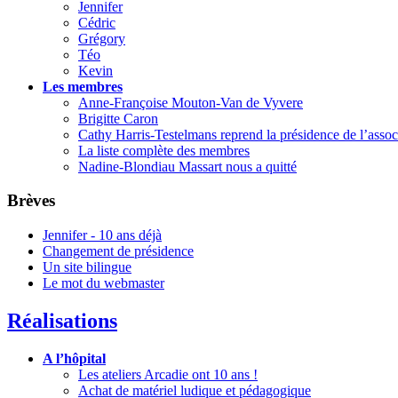
Jennifer
Cédric
Grégory
Téo
Kevin
Les membres
Anne-Françoise Mouton-Van de Vyvere
Brigitte Caron
Cathy Harris-Testelmans reprend la présidence de l’assoc
La liste complète des membres
Nadine-Blondiau Massart nous a quitté
Brèves
Jennifer - 10 ans déjà
Changement de présidence
Un site bilingue
Le mot du webmaster
Réalisations
A l’hôpital
Les ateliers Arcadie ont 10 ans !
Achat de matériel ludique et pédagogique