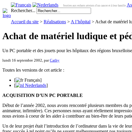
As
Soutien aux enfants atteints d'un cancer et à leur famille
Rechercher...
Accueil du site
>
Réalisations
>
A l’hôpital
> Achat de matériel l
Achat de matériel ludique et p
Un PC portable et des jouets pour les hôpitaux des régions bruxelloise
lundi 16 septembre 2002, par
Cathy
Toutes les versions de cet article :
[
Français
]
[
Nederlands
]
ACQUISITION D’UN PC PORTABLE
Début de l’année 2002, nous avons rencontré plusieurs membres du perso
animateur, infirmière). Ces personnes nous ayant réellement impression
nous avions à coeur de les aider à contribuer au bien-être de leurs pati
Un de leur projet était l’introduction de l’ordinateur dans la vie de leu
franc succès à tel point qu’ils ne savent malheureusement pas toujours