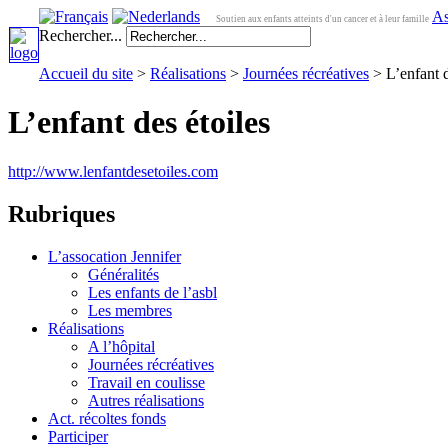
As
Soutien aux enfants atteints d'un cancer et à leur famille
Rechercher...
Accueil du site
>
Réalisations
>
Journées récréatives
> L’enfant d
L’enfant des étoiles
http://www.lenfantdesetoiles.com
Rubriques
L’assocation Jennifer
Généralités
Les enfants de l’asbl
Les membres
Réalisations
A l’hôpital
Journées récréatives
Travail en coulisse
Autres réalisations
Act. récoltes fonds
Participer