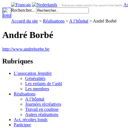
As
Soutien aux enfants atteints d'un cancer et à leur famille
Rechercher...
Accueil du site
>
Réalisations
>
A l’hôpital
> André Borbé
André Borbé
http://www.andreborbe.be
Rubriques
L’assocation Jennifer
Généralités
Les enfants de l’asbl
Les membres
Réalisations
A l’hôpital
Journées récréatives
Travail en coulisse
Autres réalisations
Act. récoltes fonds
Participer