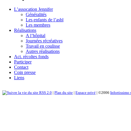
L’assocation Jennifer
Généralités
Les enfants de l’asbl
Les membres
Réalisations
A l’hôpital
Journées récréatives
Travail en coulisse
Autres réalisations
Act. récoltes fonds
Participer
Contact
Coin presse
Liens
RSS 2.0
|
Plan du site
|
Espace privé
| ©2006
Infortissimo 