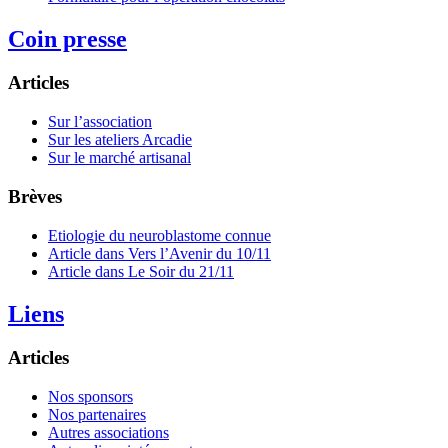
Coin presse
Articles
Sur l’association
Sur les ateliers Arcadie
Sur le marché artisanal
Brèves
Etiologie du neuroblastome connue
Article dans Vers l’Avenir du 10/11
Article dans Le Soir du 21/11
Liens
Articles
Nos sponsors
Nos partenaires
Autres associations