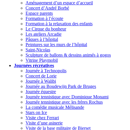
Aménagement d’un espace d’accueil
Concert d’André Borbé
Espace parents
Formation à l’écoute
Formation à la relaxation des enfants
Le Cirque du bonheur
Les ateliers Arcadie
Pâques à l’hôpital
Peintures sur les murs de l’hôpital
Saint-Nicolas
Sculpture de ballons & dessins animés à gogos
Vitrine Playmobil
Journées récréatives
Journée à Technopolis
Concert de Lorie
Journée à Walibi
Journée au Boudewijn Park de Bruges
Journée équestre
Journée tennistique avec Dominique Monami
Journée tennistique avec les frères Rochus
La comédie musicale Mélisande
Stars on Ice
Visite chez Ferrari
Visite d’une asinerie
Visite de la base militaire de Bierset