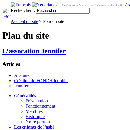
As
Soutien aux enfants atteints d'un cancer et à leur famille
Rechercher...
Accueil du site
> Plan du site
Plan du site
L’assocation Jennifer
Articles
A la une
Création du FONDS Jennifer
Jennifer
Généralités
Présentation
Fonctionnement
Membres
Historique
Notre parrain
Les enfants de l’asbl