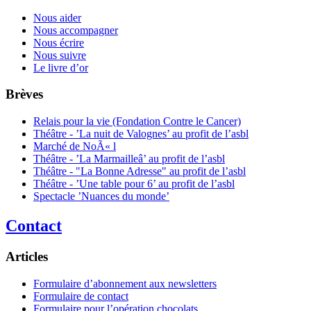
Nous aider
Nous accompagner
Nous écrire
Nous suivre
Le livre d’or
Brèves
Relais pour la vie (Fondation Contre le Cancer)
Théâtre - ’La nuit de Valognes’ au profit de l’asbl
Marché de NoÃ« l
Théâtre - ’La Marmailleâ’ au profit de l’asbl
Théâtre - "La Bonne Adresse" au profit de l’asbl
Théâtre - ’Une table pour 6’ au profit de l’asbl
Spectacle ’Nuances du monde’
Contact
Articles
Formulaire d’abonnement aux newsletters
Formulaire de contact
Formulaire pour l’opération chocolats