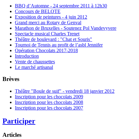
BBQ d’Automne - 24 septembre 2011 à 12h30
Concours de BELOTE
Exposition de peintures - 4 juin 2012
Grand merci au Rotary de Genval
Marathon de Bruxelles - Soutenez Pol Vandevyvere
Spectacle musical Charles Trenet
Théâtre de boulevard : "Chat et Souris"
Tournoi de Tennis au profit de l’asbl Jennifer
Opération Chocolats 2017-2018
Introduction
Vente de chaussettes
Le marché artisanal
Brèves
Théâtre "Boule de suif" - vendredi 18 janvier 2012
Inscription pour les chocolats 2009
Inscription pour les chocolats 2008
Inscription pour les chocolats 2007
Participer
Articles