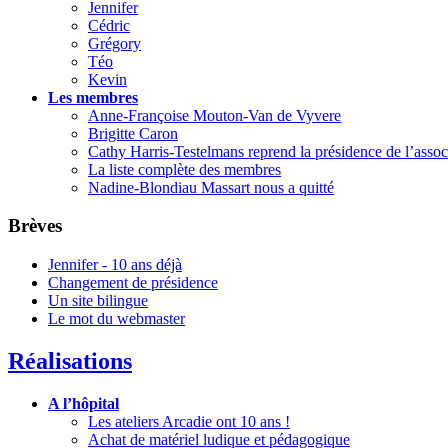
Jennifer
Cédric
Grégory
Téo
Kevin
Les membres
Anne-Françoise Mouton-Van de Vyvere
Brigitte Caron
Cathy Harris-Testelmans reprend la présidence de l’assoc
La liste complète des membres
Nadine-Blondiau Massart nous a quitté
Brèves
Jennifer - 10 ans déjà
Changement de présidence
Un site bilingue
Le mot du webmaster
Réalisations
A l’hôpital
Les ateliers Arcadie ont 10 ans !
Achat de matériel ludique et pédagogique