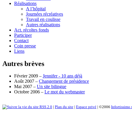
Réalisations
A l’hôpital
Journées récréatives
Travail en coulisse
Autres réalisations
Act. récoltes fonds
Participer
Contact
Coin presse
Liens
Autres brèves
Février 2009 –
Jennifer - 10 ans déjà
Août 2007 –
Changement de présidence
Mai 2007 –
Un site bilingue
Octobre 2006 –
Le mot du webmaster
RSS 2.0
|
Plan du site
|
Espace privé
| ©2006
Infortissimo 