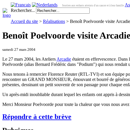
As
Soutien aux enfants atteints d'un cancer et à leur famille
Rechercher...
Accueil du site
>
Réalisations
> Benoît Poelvoorde visite Arcadi
Benoît Poelvoorde visite Arcadi
samedi 27 mars 2004
Le 27 mars 2004, les Ateliers
Arcadie
étaient en effervescence. Dans l
Poelvoorde (alias Bernard Frédéric dans "Podium") qui nous rendait un
Nous tenons à remercier Florence Reuter (RTL-TVI) et son équipe pou
rencontrer un GRAND MONSIEUR, émouvant et bourré de générosité, ay
présentes, dessinant un petit souvenir de son passage pour chaque enfan
Un après-midi inoubliable durant lequel les enfants ont appris à dessin
Merci Monsieur Poelvoorde pour toute la chaleur que vous nous avez 
Répondre à cette brève