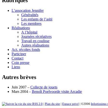
Rubriques
L’assocation Jennifer
Généralités
Les enfants de l’asbl
Les membres
Réalisations
A l’hôpital
Journées récréatives
Travail en coulisse
Autres réalisations
Act. récoltes fonds
Participer
Contact
Coin presse
Liens
Autres brèves
Juin 2007 –
Collecte de jouets
Mars 2004 –
Benoît Poelvoorde visite Arcadie
RSS 2.0
|
Plan du site
|
Espace privé
| ©2006
Infortissimo 