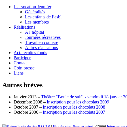
L’assocation Jennifer
Généralités
Les enfants de l’asbl
Les membres
Réalisations
A l’hôpital
Journées récréatives
Travail en coulisse
Autres réalisations
Act. récoltes fonds
Participer
Contact
Coin presse
Liens
Autres brèves
Janvier 2013 –
Théâtre "Boule de suif" - vendredi 18 janvier 2
Décembre 2008 –
Inscription pour les chocolats 2009
Octobre 2007 –
Inscription pour les chocolats 2008
Octobre 2006 –
Inscription pour les chocolats 2007
RSS 2.0
|
Plan du site
|
Espace privé
| ©2006
Infortissimo 