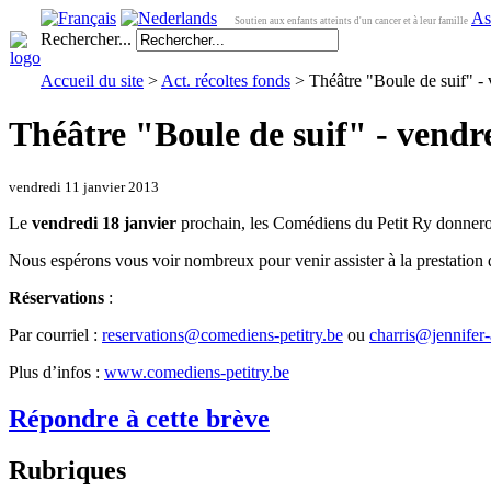
As
Soutien aux enfants atteints d'un cancer et à leur famille
Rechercher...
Accueil du site
>
Act. récoltes fonds
> Théâtre "Boule de suif" - 
Théâtre "Boule de suif" - vendr
vendredi 11 janvier 2013
Le
vendredi 18 janvier
prochain, les Comédiens du Petit Ry donneront
Nous espérons vous voir nombreux pour venir assister à la prestation 
Réservations
:
Par courriel :
reservations@comediens-petitry.be
ou
charris@jennifer-
Plus d’infos :
www.comediens-petitry.be
Répondre à cette brève
Rubriques