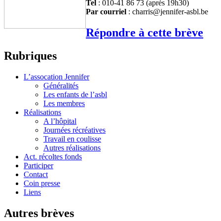
Tel
: 010-41 86 73 (après 19h30)
Par courriel
: charris@jennifer-asbl.be
Répondre à cette brève
Rubriques
L’assocation Jennifer
Généralités
Les enfants de l’asbl
Les membres
Réalisations
A l’hôpital
Journées récréatives
Travail en coulisse
Autres réalisations
Act. récoltes fonds
Participer
Contact
Coin presse
Liens
Autres brèves