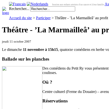
As
Soutien aux enfants atteints d'un cancer et à leur famille
Rechercher...
Accueil du site
>
Participer
> Théâtre - ’La Marmailleâ’ au profit 
Théâtre - ’La Marmailleâ’ au pro
jeudi 11 octobre 2007
Le dimanche
11 novembre à 15h15
, quatorze comédiens en herbe 
Ballade sur les planches
Des comédiens du Petit Ry vous présentent le
coulisses.
Où ?
Centre culturel (Ferme du Douaire) – avenu
Réservations