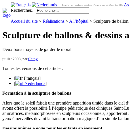
As
Soutien aux enfants atteints d'un cancer et à leur famille
Rechercher...
Accueil du site
>
Réalisations
>
A l’hôpital
> Sculpture de ballon
Sculpture de ballons & dessins 
Deux bons moyens de garder le moral
juillet 2003, par
Cathy
Toutes les versions de cet article :
[
Français
]
[
Nederlands
]
Formation à la sculpture de ballons
Alors que le soleil faisait une première apparition timide dans le ciel 
avons offert la possibilité à l’équipe pédiatrique des cliniques Saint-L
animatrices, métamorphosées en sculpteurs occasionnels, apporteront au
yeux émerveillés devant la transformation magique d’un simple ballon 
Dessins animés à gogo pour les enfants en isolement