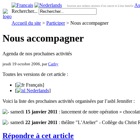
As
Soutien aux enfants atteints d'un cancer et à leur famille
Rechercher...
Accueil du site
>
Participer
> Nous accompagner
Nous accompagner
Agenda de nos prochaines activités
jeudi 19 octobre 2006, par
Cathy
Toutes les versions de cet article :
[
Français
]
[
Nederlands
]
Voici la liste des prochaines activités organisées par l’asbl Jennifer :
samedi
15 janvier 2011
: lancement de notre opération « chocolat
samedi
22 janvier 2011
: théâtre "L’Atelier" - Collège du Christ 
Répondre à cet article