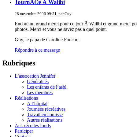
JournÃ©e Ã Walibi
28 novembre 2006 09:51, par Guy
Encore un grand merci pour ce jour Ã Walibi et grand merci pour
photos. Merci et vous ne savez pas a quel point.
Guy, le papa de Caroline Foucart
Répondre à ce message
Rubriques
L’assocation Jennifer
Généralités
Les enfants de l’asbl
Les membres
Réalisations
A l’hôpital
Journées récréatives
Travail en coulisse
Autres réalisations
Act. récoltes fonds
Participer
Contact