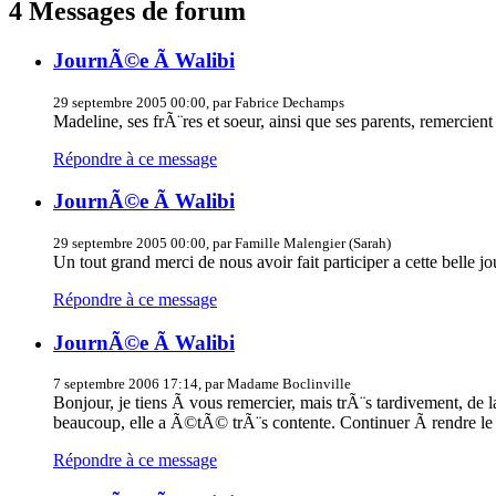
4 Messages de forum
JournÃ©e Ã Walibi
29 septembre 2005 00:00, par Fabrice Dechamps
Madeline, ses frÃ¨res et soeur, ainsi que ses parents, remercie
Répondre à ce message
JournÃ©e Ã Walibi
29 septembre 2005 00:00, par Famille Malengier (Sarah)
Un tout grand merci de nous avoir fait participer a cette belle
Répondre à ce message
JournÃ©e Ã Walibi
7 septembre 2006 17:14, par Madame Boclinville
Bonjour, je tiens Ã vous remercier, mais trÃ¨s tardivement,
beaucoup, elle a Ã©tÃ© trÃ¨s contente. Continuer Ã rendre le 
Répondre à ce message