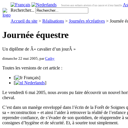
As
Soutien aux enfants atteints d'un cancer et à leur famille
Rechercher...
Accueil du site
>
Réalisations
>
Journées récréatives
> Journée é
Journée équestre
Un diplôme de Â« cavalier d’un jourÂ »
dimanche 22 mai 2005, par
Cathy
Toutes les versions de cet article :
[
Français
]
[
Nederlands
]
Le vendredi 6 mai 2005, nous avons pu faire découvrir un nouvel horiz
cheval.
C’est dans un manège enveloppé dans l’écrin de la Forêt de Soignes qu
sa « reconstruction » et ainsi l’aider à retrouver la réalité de l’enfa
reprendre confiance, de s’évader de son quotidien, de réapprendre à se 
consignes d’hygiène et de sécurité. Et, à sourire tout simplement.