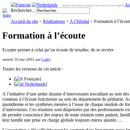
As
Soutien aux enfants atteints d'un cancer et à leur famille
Rechercher...
Accueil du site
>
Réalisations
>
A l’hôpital
> Formation à l’écout
Formation à l’écoute
Ecouter permet à celui qu’on écoute de renaître, de se recréer
samedi 10 mai 2003, par
Cathy
Toutes les versions de cet article :
[
Français
]
[
Nederlands
]
A l’initiative d’une petite dizaine d’intervenants travaillant au sein de
continue à l’écoute fonctionne au sein du département de pédiatrie. Au
quotidienne et les synthèses menées à l’issue de chaque module de fo
d’intervisions. Ces réunions sont dispensées par des professionnels exté
de prendre conscience des enjeux de toute relation entre patient, famill
leur famille une prise en charge globale toujours mieux ajustée, ...
L’association a été sollicitée pour les soutenir dans leur projet, nous 