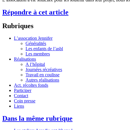
Répondre à cet article
Rubriques
L’assocation Jennifer
Généralités
Les enfants de l’asbl
Les membres
Réalisations
A l’hôpital
Journées récréatives
Travail en coulisse
Autres réalisations
Act. récoltes fonds
Participer
Contact
Coin presse
Liens
Dans la même rubrique