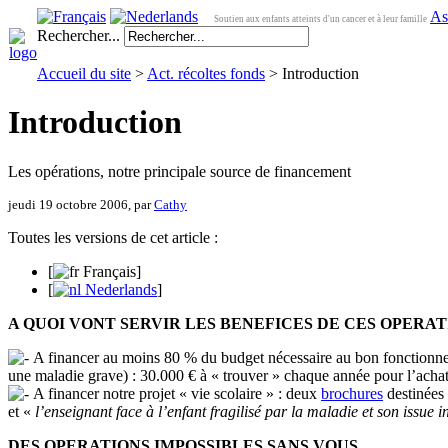
As
Soutien aux enfants atteints d'un cancer et à leur famille
Rechercher...
Accueil du site
>
Act. récoltes fonds
> Introduction
Introduction
Les opérations, notre principale source de financement
jeudi 19 octobre 2006, par
Cathy
Toutes les versions de cet article :
[
Français
]
[
Nederlands
]
A QUOI VONT SERVIR LES BENEFICES DE CES OPERAT
A financer au moins 80 % du budget nécessaire au bon fonctionne
une maladie grave) : 30.000 € à « trouver » chaque année pour l’achat 
A financer notre projet « vie scolaire » : deux
brochures
destinées
et «
l’enseignant face à l’enfant fragilisé par la maladie et son issue i
DES OPERATIONS IMPOSSIBLES SANS VOUS