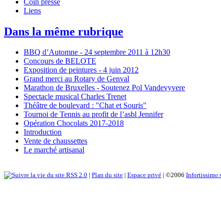
Coin presse
Liens
Dans la même rubrique
BBQ d’Automne - 24 septembre 2011 à 12h30
Concours de BELOTE
Exposition de peintures - 4 juin 2012
Grand merci au Rotary de Genval
Marathon de Bruxelles - Soutenez Pol Vandevyvere
Spectacle musical Charles Trenet
Théâtre de boulevard : "Chat et Souris"
Tournoi de Tennis au profit de l’asbl Jennifer
Opération Chocolats 2017-2018
Introduction
Vente de chaussettes
Le marché artisanal
RSS 2.0
|
Plan du site
|
Espace privé
| ©2006
Infortissimo 