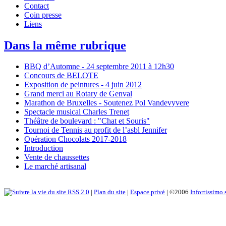
Contact
Coin presse
Liens
Dans la même rubrique
BBQ d’Automne - 24 septembre 2011 à 12h30
Concours de BELOTE
Exposition de peintures - 4 juin 2012
Grand merci au Rotary de Genval
Marathon de Bruxelles - Soutenez Pol Vandevyvere
Spectacle musical Charles Trenet
Théâtre de boulevard : "Chat et Souris"
Tournoi de Tennis au profit de l’asbl Jennifer
Opération Chocolats 2017-2018
Introduction
Vente de chaussettes
Le marché artisanal
RSS 2.0
|
Plan du site
|
Espace privé
| ©2006
Infortissimo 