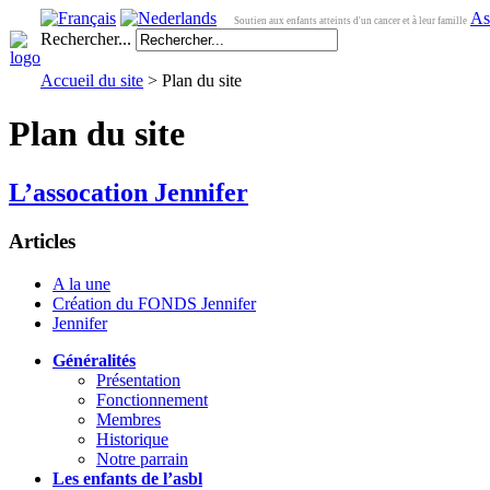
As
Soutien aux enfants atteints d'un cancer et à leur famille
Rechercher...
Accueil du site
> Plan du site
Plan du site
L’assocation Jennifer
Articles
A la une
Création du FONDS Jennifer
Jennifer
Généralités
Présentation
Fonctionnement
Membres
Historique
Notre parrain
Les enfants de l’asbl