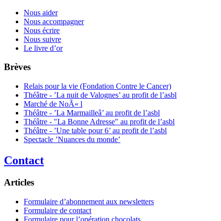
Nous aider
Nous accompagner
Nous écrire
Nous suivre
Le livre d’or
Brèves
Relais pour la vie (Fondation Contre le Cancer)
Théâtre - ’La nuit de Valognes’ au profit de l’asbl
Marché de NoÃ« l
Théâtre - ’La Marmailleâ’ au profit de l’asbl
Théâtre - "La Bonne Adresse" au profit de l’asbl
Théâtre - ’Une table pour 6’ au profit de l’asbl
Spectacle ’Nuances du monde’
Contact
Articles
Formulaire d’abonnement aux newsletters
Formulaire de contact
Formulaire pour l’opération chocolats