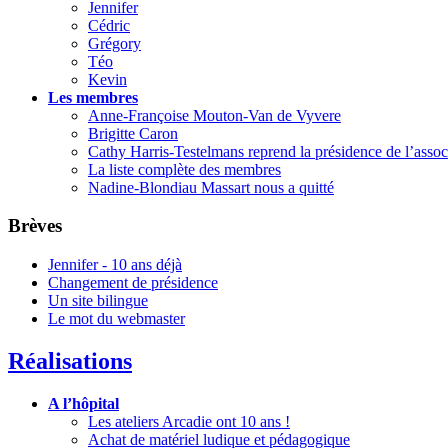
Jennifer
Cédric
Grégory
Téo
Kevin
Les membres
Anne-Françoise Mouton-Van de Vyvere
Brigitte Caron
Cathy Harris-Testelmans reprend la présidence de l’assoc
La liste complète des membres
Nadine-Blondiau Massart nous a quitté
Brèves
Jennifer - 10 ans déjà
Changement de présidence
Un site bilingue
Le mot du webmaster
Réalisations
A l’hôpital
Les ateliers Arcadie ont 10 ans !
Achat de matériel ludique et pédagogique