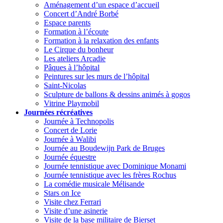
Aménagement d’un espace d’accueil
Concert d’André Borbé
Espace parents
Formation à l’écoute
Formation à la relaxation des enfants
Le Cirque du bonheur
Les ateliers Arcadie
Pâques à l’hôpital
Peintures sur les murs de l’hôpital
Saint-Nicolas
Sculpture de ballons & dessins animés à gogos
Vitrine Playmobil
Journées récréatives
Journée à Technopolis
Concert de Lorie
Journée à Walibi
Journée au Boudewijn Park de Bruges
Journée équestre
Journée tennistique avec Dominique Monami
Journée tennistique avec les frères Rochus
La comédie musicale Mélisande
Stars on Ice
Visite chez Ferrari
Visite d’une asinerie
Visite de la base militaire de Bierset